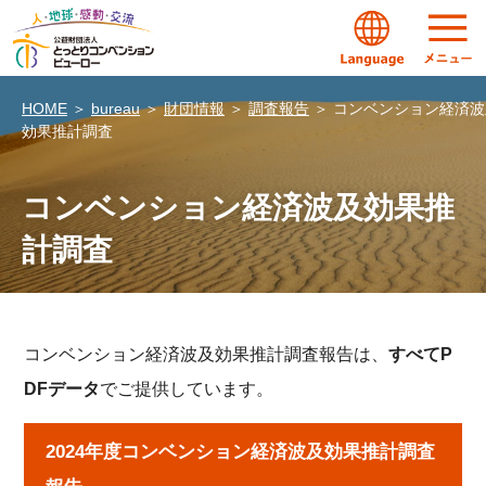
HOME
＞
bureau
＞
財団情報
＞
調査報告
＞
コンベンション経済波
効果推計調査
コンベンション経済波及効果推
計調査
コンベンション経済波及効果推計調査報告は、
すべてP
DFデータ
でご提供しています。
2024年度コンベンション経済波及効果推計調査