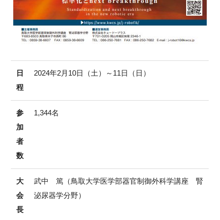
日
2024年2月10日（土）～11日（日）
程
参
1,344名
加
者
数
大
武中 篤（鳥取大学医学部器官制御外科学講座 腎
会
泌尿器学分野）
長