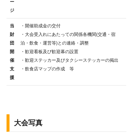
ー
ジ
当
・開催助成金の交付
財
・大会受入れにあたっての関係各機関(交通・宿
団
泊・飲食・運営等)との連絡・調整
開
・歓迎看板及び歓迎幕の設置
催
・歓迎ステッカー及びタクシーステッカーの掲出
支
・飲食店マップの作成 等
援
大会写真