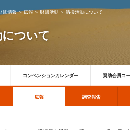
財団情報
＞
広報
＞
財団活動
＞
清掃活動について
動について
コンベンションカレンダー
賛助会員コ
設ガイド
・インセンティブ
広報
広報
おもてなしメニュー
スポーツ大会
調査報告
調査報告
コンベンシ
合