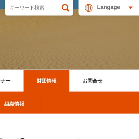
Langage
ーナー
財団情報
お問合せ
ョン開催マニュアル
宿
組織情報
組織情報
開催支援のご案内