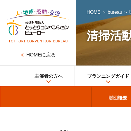
HOME
＞
bureau
＞
清掃活
HOMEに戻る
主催者の方へ
プランニングガイド
大会・会議
コンベンション施
財団概要
財団概要
企業研修