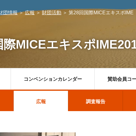
財団情報
＞
広報
＞
財団活動
＞
第28回国際MICEエキスポIME
国際MICEエキスポIME2
コンベンションカレンダー
賛助会員コ
設ガイド
・インセンティブ
広報
広報
おもてなしメニュー
スポーツ大会
調査報告
調査報告
コンベンシ
合