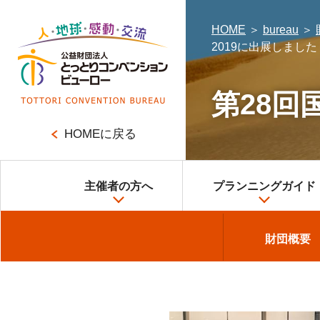
HOME
＞
bureau
＞
2019に出展しました
第28回
HOMEに戻る
主催者の方へ
プランニングガイド
大会・会議
コンベンション施
財団概要
財団概要
企業研修