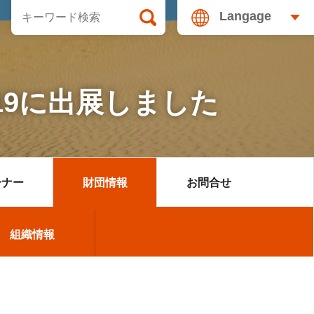
Langage
019に出展しました
ーナー
財団情報
お問合せ
ョン開催マニュアル
宿
組織情報
組織情報
開催支援のご案内