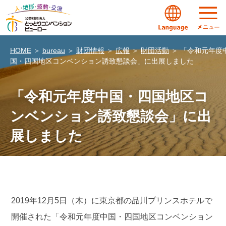
HOME
＞
bureau
＞
財団情報
＞
広報
＞
財団活動
＞
「令和元年度
国・四国地区コンベンション誘致懇談会」に出展しました
「令和元年度中国・四国地区コ
ンベンション誘致懇談会」に出
展しました
2019
年
12
月
5
日（木）に東京都の品川プリンスホテルで
開催された「令和元年度中国・四国地区コンベンション