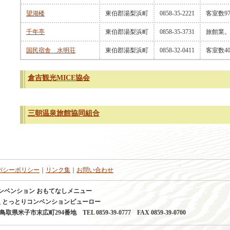
望湖楼
東伯郡湯梨浜町
0858-35-2221
客室数9
千年亭
東伯郡湯梨浜町
0858-35-3731
旅館業。
国民宿舎 水明荘
東伯郡湯梨浜町
0858-32-0411
客室数4
倉吉観光MICE協会
三朝温泉旅館協同組合
バシーポリシー
｜
リンク集
｜
お問い合わせ
ンベンション おもてなしメニュー
 とっとりコンベンションビューロー
 鳥取県米子市末広町294番地 TEL 0859-39-0777 FAX 0859-39-0700