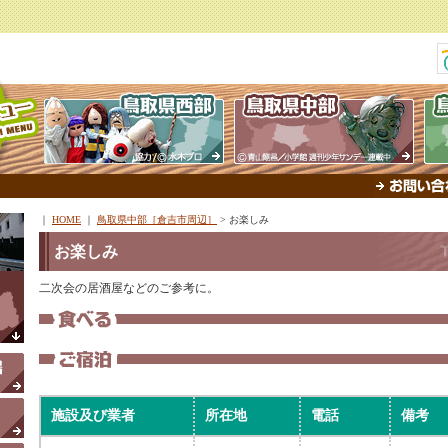
｜
HOME
｜
鳥取県中部［倉吉市周辺］
>
お楽しみ
お楽しみ
二次会の居酒屋などのご参考に。
施設及び業者
所在地
電話
備考