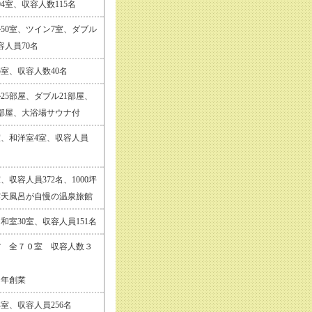
04室、収容人数115名
50室、ツイン7室、ダブル
容人員70名
5室、収容人数40名
25部屋、ダブル21部屋、
部屋、大浴場サウナ付
室、和洋室4室、収容人員
、収容人員372名、1000坪
露天風呂が自慢の温泉旅館
和室30室、収容人員151名
館 全７０室 収容人数３
０年創業
4室、収容人員256名