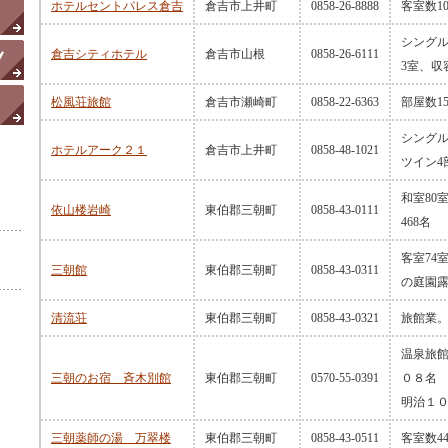
ホテルセントパレス倉吉
倉吉市上井町
0858-26-8888
客室数1
シングル
倉吉シティホテル
倉吉市山根
0858-26-6111
3室、収
松風荘旅館
倉吉市瀬崎町
0858-22-6363
部屋数1
シングル
ホテルアーク２１
倉吉市上井町
0858-48-1021
ツイン4
和室80
依山楼岩崎
東伯郡三朝町
0858-43-0111
468名
客室74室
三朝館
東伯郡三朝町
0858-43-0311
の庭園
清流荘
東伯郡三朝町
0858-43-0321
旅館業。
温泉旅
三朝のお宿 斉木別館
東伯郡三朝町
0570-55-0391
０８名
明治１
三朝薬師の湯 万翠楼
東伯郡三朝町
0858-43-0511
客室数4