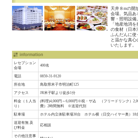
天井８mの開
会場。気品あ
響・照明設備
「地産地消を
の食材（日本
ふんだんに使
と温かな真心
いたします。
レセプション
400名
会場
電話
0859-31-9120
所在地
鳥取県米子市明治町125
アクセス
JR米子駅より徒歩1分
料金（１人当
(料理)4,000円～6,000円※税・サ込 （フリードリンク）2
り）
費）2時間無料 ※送迎代別
駐車場
ホテル内立体駐車場30台 ホテル横（日交ハイヤー奥）18
送迎有無 及
応相談
び料金
その他注意事