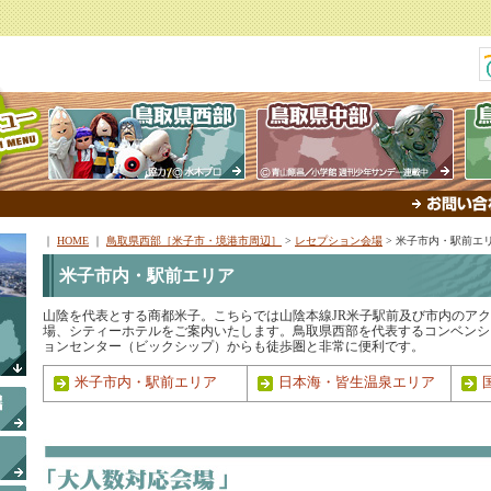
｜
HOME
｜
鳥取県西部［米子市・境港市周辺］
>
レセプション会場
>
米子市内・駅前エ
米子市内・駅前エリア
山陰を代表とする商都米子。こちらでは山陰本線JR米子駅前及び市内のア
場、シティーホテルをご案内いたします。鳥取県西部を代表するコンベンシ
ョンセンター（ビックシップ）からも徒歩圏と非常に便利です。
米子市内・駅前エリア
日本海・皆生温泉エリア