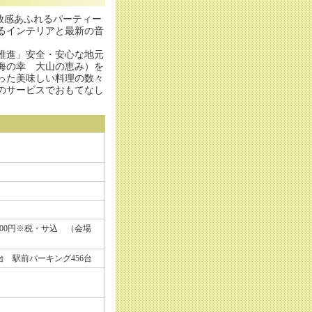
放感あふれるパーティー
るインテリアと最新の音
。
推進」安全・安心な地元
海の幸 大山の恵み）を
った美味しい料理の数々
のサービスでおもてなし
,000円※税・サ込 （会場
台 駅前パーキング456台